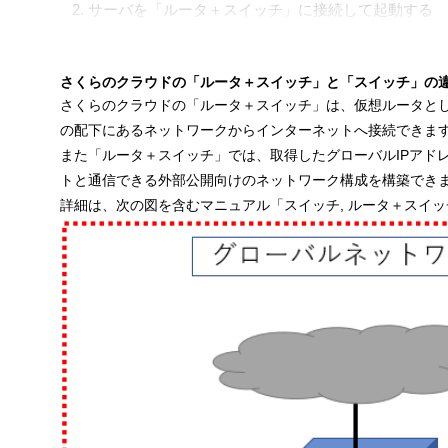
2. サーバを「ルータ＋スイッチ」に接続して起動する
3. 外部から「ルータ＋スイッチ」越しにSSH接続して
参考リンク
さくらのクラウドの「ルータ＋スイッチ」と「スイッチ」の
さくらのクラウドの「ルータ＋スイッチ」は、仮想ルータと
本記事で参照するマニュアル
の配下にあるネットワークからインターネットへ接続できま
料金について
また「ルータ＋スイッチ」では、取得したグローバルIPアド
トと通信できる外部公開向けのネットワーク構成を構築でき
次の記事はこちら
詳細は、次の図を含むマニュアル「
スイッチ, ルータ＋スイ