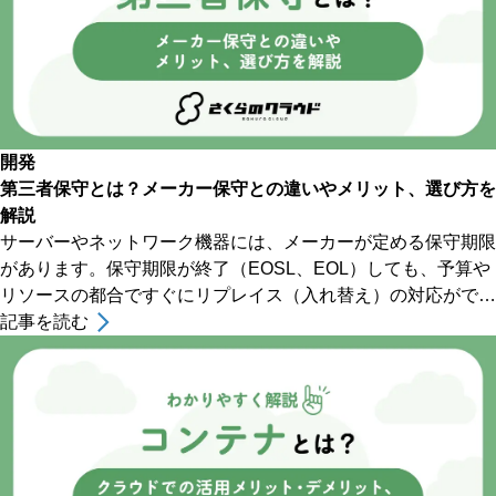
開発
第三者保守とは？メーカー保守との違いやメリット、選び方を
解説
サーバーやネットワーク機器には、メーカーが定める保守期限
があります。保守期限が終了（EOSL、EOL）しても、予算や
リソースの都合ですぐにリプレイス（入れ替え）の対応ができ
ないケースも少なくありません。 このような状況で [&hellip;]
記事を読む