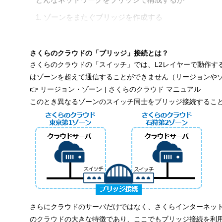
1. ゾーンをまたぐブリッジを作成する
2. 既存のスイッチをブリッジに接続する
3. 別のゾーンでスイッチを起動してブリッジに接続する
さくらのクラウドの「ブリッジ」接続とは？
さくらのクラウドの「スイッチ」では、L2レイヤーで動作す
4. 別のゾーンでスイッチに接続されたサーバを起動する
はゾーンを超えて通信することができません（リージョンや
5. ブリッジを介した接続を確認する
👉
リージョン・ゾーン | さくらのクラウド マニュアル
このとき異なるゾーンのスイッチ同士をブリッジ接続するこ
参考リンク
本記事で参照するマニュアル
料金について
次の記事はこちら
さらにクラウドのサーバだけではなく、さくらインターネット
のクラウドの大きな特徴であり、ここでもブリッジ接続を利