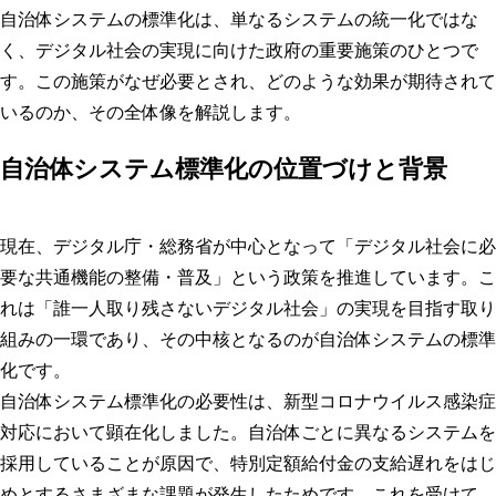
ベンダー選択の自由度向上
自治体システムの標準化は、単なるシステムの統一化ではな
く、デジタル社会の実現に向けた政府の重要施策のひとつで
システム間連携の円滑化
す。この施策がなぜ必要とされ、どのような効果が期待されて
業務効率の向上
いるのか、その全体像を解説します。
標準化への実践的アプローチ
自治体システム標準化の位置づけと背景
現行システムの実態把握と分析
標準仕様との整合性評価
現在、デジタル庁・総務省が中心となって「デジタル社会に必
データ移行計画の策定方法
要な共通機能の整備・普及」という政策を推進しています。こ
段階的移行のプロセス設計
れは「誰一人取り残さないデジタル社会」の実現を目指す取り
まとめ
組みの一環であり、その中核となるのが自治体システムの標準
さくらのパートナーネットワークのご案内
化です。
自治体システム標準化の必要性は、新型コロナウイルス感染症
対応において顕在化しました。自治体ごとに異なるシステムを
採用していることが原因で、特別定額給付金の支給遅れをはじ
めとするさまざまな課題が発生したためです。これを受けて、