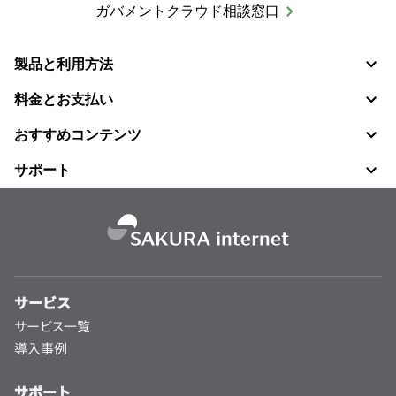
活用・導入
クラウド移行の７つの課題とその対策とは？オンプレ継続
の判断基準を解説
多くの企業でDXやBCP対策が進むなか、ITインフラの見
直しとしてオンプレミスからの「クラウド移行」が注目さ
れています。しかし実際には、コストやセキュリティ、既
存システムとの連携といった課題により、移行が思うよう
記事を読む
に進まな [&hellip;]