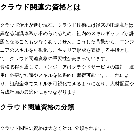
クラウド関連資格を取得・活用するメリット
クラウド関連の資格とは
組織のクラウドリテラシーの底上げ
ベンダーとの対等な協業が可能になる
クラウド活用が進む現在、クラウド技術には従来のIT環境とは
異なる知識体系が求められるため、社内のスキルギャップが課
ベンダー選定力の向上
題となることも少なくありません。こうした背景から、エンジ
クラウド関連の資格を効果的に取得・活用するポイント
ニアのスキルを可視化し、キャリア形成を支援する手段とし
自社のクラウド利用状況を整理する
て、クラウド関連資格の重要性が高まっています。
業務内容や役割に応じた資格を選定する
資格取得を通じて、エンジニアはクラウドサービスの設計・運
用に必要な知識やスキルを体系的に習得可能です。これによ
資格取得後は実務で知識を定着させる
り、組織全体でスキルを可視化できるようになり、人材配置や
まとめ
育成計画の最適化にもつながります。
クラウド関連資格の分類
クラウド関連の資格は大きく2つに分類されます。