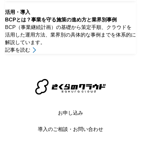
活用・導入
クラウド破産を防ぐには？コスト高騰の原因と防止策を解
説
クラウドサービスは、初期投資を抑えながらシステムを迅
速に構築できる利便性から、多くの企業で導入が進んでい
ます。その一方で、想定以上のコストが発生し、企業の財
務を圧迫するケースが見られることから、「クラウド破
記事を読む
産」という言葉 [&hellip;]