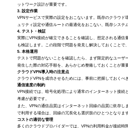
ットワーク設計が重要です。
3. 設定作業
VPNサービスで実際の設定をおこないます。既存のクラウド
ュリティ設定や通信ルートの最適化をおこない、既存システ
4. テスト・検証
実際にVPN接続が確立できることを確認し、想定される通信
も検証します。この段階で問題を発見し解決しておくことで
5. 本格運用
テストで問題がないことを確認したら、まず限定的なユーザー
発生した際の対応手順を、あらかじめ整備しておくことが重
クラウドVPN導入時の注意点
クラウドVPNを成功させるためには、事前に把握しておくべ
通信速度の制約
VPN接続では、暗号化処理により通常のインターネット接続
考慮が必要です。
また、VPNの通信品質はインターネット回線の品質に依存し
で利用する場合は、回線の冗長化も選択肢のひとつとなりま
コストの適切な管理
多くのクラウドプロバイダーでは、VPNの利用料金が接続時