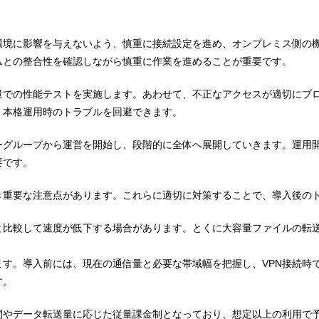
環境に影響を与えないよう、慎重に接続設定を進め、オンプレミス側の
ムとの整合性を確認しながら慎重に作業を進めることが重要です。
量での性能テストを実施します。あわせて、不正なアクセスが適切にブ
、本格運用時のトラブルを回避できます。
グループから運営を開始し、段階的に全体へ展開していきます。運用開
要です。
き重要な注意点があります。これらに適切に対策することで、導入後の
と比較して速度が低下する場合があります。とくに大容量ファイルの転
ます。導入前には、現在の通信量と必要な帯域幅を把握し、VPN接続時
す。
間やデータ転送量に応じた従量課金制となっており、想定以上の利用で