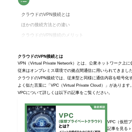
クラウドのVPN接続とは
ほかの接続方法との違い
クラウドのVPN接続のメリット
コスト削減効果
強固なセキュリティの実現
クラウドのVPN接続とは
VPN（Virtual Private Network）とは、公衆ネ
柔軟な運用とスケーラビリティ
従来はオンプレミス環境での拠点間通信に用いられてきまし
クラウドVPN接続の導入手順
クラウドのVPN接続では、従来型と同様に通信内容を暗号化
よく似た言葉に「VPC（Virtual Private Clou
1. 要件の整理
VPCについて詳しくは以下の記事をご覧ください。
2. ネットワーク構成の設計
3. 設定作業
4. テスト・検証
VPC（仮想
5. 本格運用
記事を見る