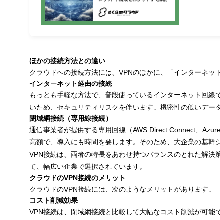
クラウドVPN導入時の注意点
通信速度の制約
コストの適切な管理
ほかの接続方法との違い
サポート体制の確認
クラウドへの接続方法には、VPNのほかに、「インターネッ
まとめ
インターネット経由の接続
もっとも手軽な方法で、普段使っているインターネット回線で
いため、セキュリティリスクを伴います。機密性の低いデー
閉域網接続（専用線接続）
通信事業者が提供する専用回線（AWS Direct Connect
高額で、導入にも時間を要します。そのため、大企業の基幹
VPN接続は、両者の特長をあわせ持つバランスのとれた解決
て、幅広い企業で選択されています。
クラウドのVPN接続のメリット
クラウドのVPN接続には、次のようなメリットがあります。
コスト削減効果
VPN接続は、閉域網接続と比較して大幅なコスト削減が可能