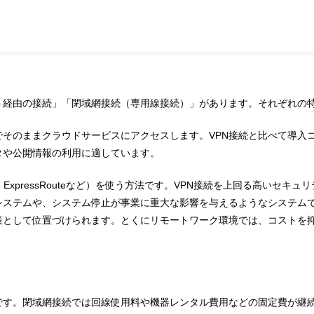
ト経由の接続」「閉域網接続（専用線接続）」があります。それぞれの特
そのままクラウドサービスにアクセスします。VPN接続と比べて導入
タや公開情報の利用に適しています。
、Azure ExpressRouteなど）を使う方法です。VPN接続を上回る
システムや、システム停止が事業に重大な影響を与えるようなシステム
策として位置づけられます。とくにリモートワーク環境では、コストを
です。閉域網接続では回線使用料や機器レンタル費用などの固定費が継続