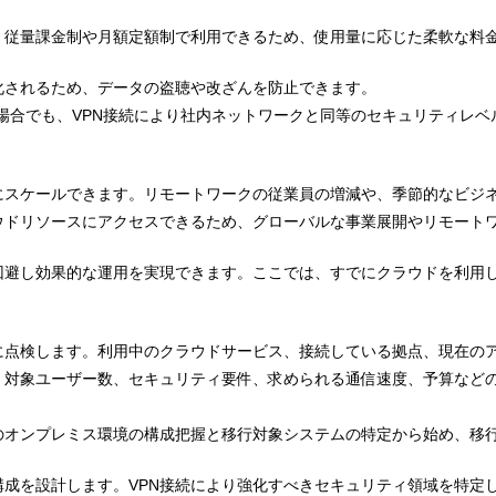
、従量課金制や月額定額制で利用できるため、使用量に応じた柔軟な料
化されるため、データの盗聴や改ざんを防止できます。
する場合でも、VPN接続により社内ネットワークと同等のセキュリティレ
にスケールできます。リモートワークの従業員の増減や、季節的なビジ
ウドリソースにアクセスできるため、グローバルな事業展開やリモート
回避し効果的な運用を実現できます。ここでは、すでにクラウドを利用し
点検します。利用中のクラウドサービス、接続している拠点、現在のア
対象ユーザー数、セキュリティ要件、求められる通信速度、予算などの
のオンプレミス環境の構成把握と移行対象システムの特定から始め、移
成を設計します。VPN接続により強化すべきセキュリティ領域を特定