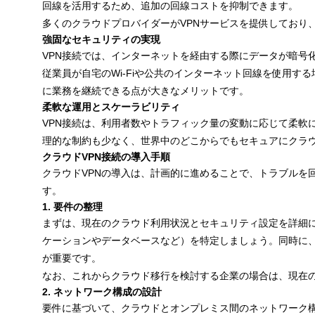
回線を活用するため、追加の回線コストを抑制できます。
多くのクラウドプロバイダーがVPNサービスを提供しており
強固なセキュリティの実現
VPN接続では、インターネットを経由する際にデータが暗号
従業員が自宅のWi-Fiや公共のインターネット回線を使用
に業務を継続できる点が大きなメリットです。
柔軟な運用とスケーラビリティ
VPN接続は、利用者数やトラフィック量の変動に応じて柔軟
理的な制約も少なく、世界中のどこからでもセキュアにクラ
クラウドVPN接続の導入手順
クラウドVPNの導入は、計画的に進めることで、トラブルを
す。
1. 要件の整理
まずは、現在のクラウド利用状況とセキュリティ設定を詳細に
ケーションやデータベースなど）を特定しましょう。同時に、
が重要です。
なお、これからクラウド移行を検討する企業の場合は、現在
2. ネットワーク構成の設計
要件に基づいて、クラウドとオンプレミス間のネットワーク構