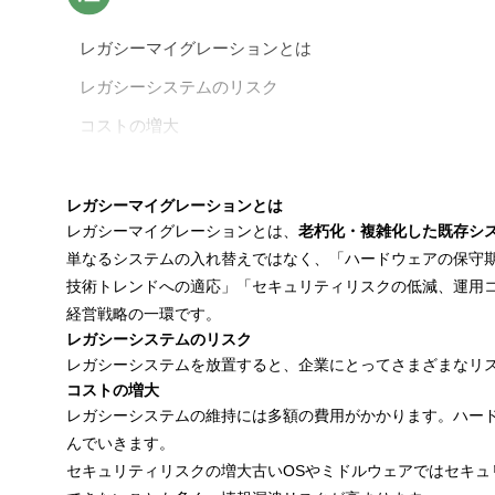
レガシーマイグレーションとは
レガシーシステムのリスク
コストの増大
人材確保の困難
技術的負債の蓄積
レガシーマイグレーションとは
レガシーマイグレーションとは、
老朽化・複雑化した既存シ
ビジネス機会の損失
単なるシステムの入れ替えではなく、「ハードウェアの保守
レガシーマイグレーションのメリット
技術トレンドへの適応」「セキュリティリスクの低減、運用
経営戦略の一環です。
ビジネスにおけるメリット
レガシーシステムのリスク
技術面におけるメリット
レガシーシステムを放置すると、企業にとってさまざまなリ
コストの増大
レガシーマイグレーションにおける課題
レガシーシステムの維持には多額の費用がかかります。ハー
コスト
んでいきます。
セキュリティリスクの増大古いOSやミドルウェアではセキ
人材