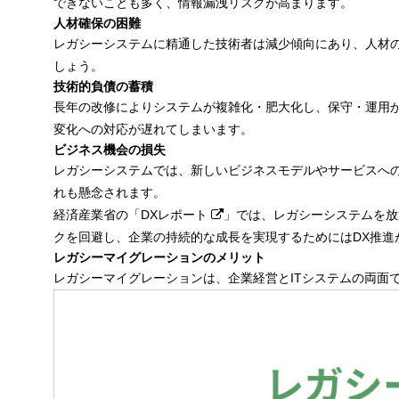
できないことも多く、情報漏洩リスクが高まります。
リスク
人材確保の困難
レガシーシステムに精通した技術者は減少傾向にあり、人材
レガシーマイグレーションの手法
しょう。
リホスト
技術的負債の蓄積
長年の改修によりシステムが複雑化・肥大化し、保守・運用
リライト
変化への対応が遅れてしまいます。
リビルド
ビジネス機会の損失
最適な手法の選択
レガシーシステムでは、新しいビジネスモデルやサービスへ
れも懸念されます。
レガシーマイグレーションの成功事例
経済産業省の「
DXレポート
」では、レガシーシステムを放
工場の基幹システムをクラウド化
クを回避し、企業の持続的な成長を実現するためにはDX推進
レガシーマイグレーションのメリット
クラウド化によりIoTサービスの遅延解消
レガシーマイグレーションは、企業経営とITシステムの両面
まとめ