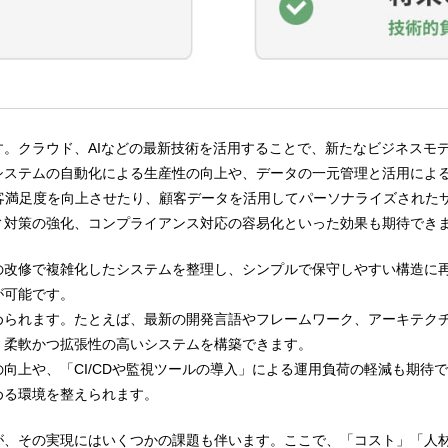
。クラウド、AIなどの最新技術を活用することで、新たなビジネスモ
システムの自動化による生産性の向上や、データの一元管理と活用によ
客満足度を向上させたり、顧客データを活用してパーソナライズされた
ィ対策の強化、コンプライアンス対応の容易化といった効果も期待でき
の改修で複雑化したシステムを整理し、シンプルで保守しやすい構造に
が可能です。
められます。たとえば、最新の開発言語やフレームワーク、アーキテク
、柔軟かつ拡張性の高いシステムを構築できます。
向上や、「CI/CDや監視ツールの導入」による運用負荷の軽減も期待
める環境を整えられます。
が、その実現にはいくつかの課題も伴います。ここで、「コスト」「人材