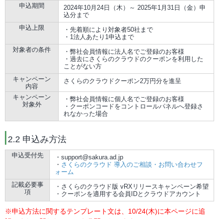
申込期間
2024年10月24日（木）～ 2025年1月31日（金）申
込分まで
申込上限
・先着順により対象者50社まで
・1法人あたり1申込まで
対象者の条件
・弊社会員情報に法人名でご登録のお客様
・過去にさくらのクラウドのクーポンを利用した
ことがない方
キャンペーン
さくらのクラウドクーポン2万円分を進呈
内容
キャンペーン
・弊社会員情報に個人名でご登録のお客様
対象外
・クーポンコードをコントロールパネルへ登録さ
れなかった場合
2.2 申込み方法
申込受付先
・support@sakura.ad.jp
・
さくらのクラウド 導入のご相談・お問い合わせフ
ォーム
記載必要事
・さくらのクラウド版 vRXリリースキャンペーン希望
項
・クーポンを適用する会員IDとクラウドアカウント
※申込方法に関するテンプレート文は、10/24(木)に本ページに追