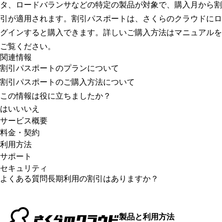
タ、ロードバランサなどの特定の製品が対象で、購入月から割
引が適用されます。割引パスポートは、さくらのクラウドにロ
グインすると購入できます。詳しいご購入方法は
マニュアル
を
ご覧ください。
関連情報
割引パスポートのプランについて
割引パスポートのご購入方法について
この情報は役に立ちましたか？
はい
いいえ
サービス概要
料金・契約
さくらのクラウドの特長について教えてください。
利用方法
料金体系について教えてください。
ほかサービスとの違いについて教えてください。
サポート
さくらのクラウドの利用開始方法を教えてください。
時間割りと日割りについて教えてください。
リージョンとゾーンの違いを教えてください。
セキュリティ
どのようなサポートが受けられますか？
電話番号認証に失敗した場合、どうすればよいですか？
長期利用の割引はありますか？
よくある質問
長期利用の割引はありますか？
セキュリティの取り組みについて教えてください。
メンテナンスや障害情報の確認方法はありますか？
さくらのクラウド
会員IDとユーザーの違いは何ですか？
ログインできなくなりました。どうすればいいですか？
さくらのクラウドは無料トライアルを利用できますか？
導入前に相談はできますか？
SINETを利用できますか？
製品と利用方法