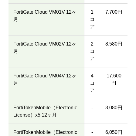
FortiGate Cloud VM01V 12ヶ
1
7,700円
月
コ
ア
FortiGate Cloud VM02V 12ヶ
2
8,580円
月
コ
ア
FortiGate Cloud VM04V 12ヶ
4
17,600
月
コ
円
ア
FortiTokenMobile（Electronic
-
3,080円
License）x5 12ヶ月
FortiTokenMobile（Electronic
-
6,050円